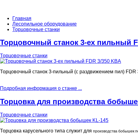
Главная
Лесопильное оборудование
Торцовочные станки
Торцовочный станок 3-ех пильный F
Торцовочные станки
Торцовочный станок 3-пильный (с раздвижением пил) FDR 
Подробная информация о станке ...
Торцовка для производства бобыше
Торцовочные станки
Торцовка карусельного типа служит для
производства бобышек п